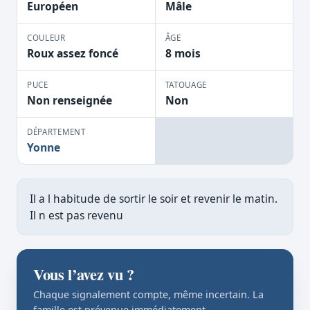
Européen
Mâle
COULEUR
ÂGE
Roux assez foncé
8 mois
PUCE
TATOUAGE
Non renseignée
Non
DÉPARTEMENT
Yonne
Il a l habitude de sortir le soir et revenir le matin.
Il n est pas revenu
Vous l’avez vu ?
Chaque signalement compte, même incertain. La
famille est prévenue immédiatement.