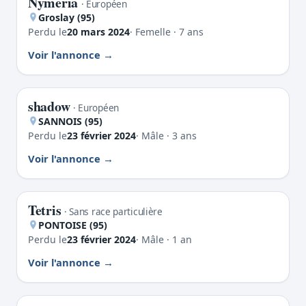
Nymeria
PERDU
· Européen
Groslay (95)
Perdu le
20 mars 2024
· Femelle · 7 ans
Voir l'annonce
shadow
PERDU
· Européen
SANNOIS (95)
Perdu le
23 février 2024
· Mâle · 3 ans
Voir l'annonce
Tetris
PERDU
· Sans race particulière
PONTOISE (95)
Perdu le
23 février 2024
· Mâle · 1 an
Voir l'annonce