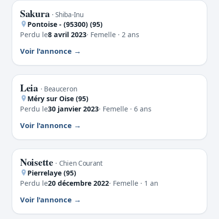
Sakura
PERDU
· Shiba-Inu
Pontoise - (95300) (95)
Perdu le
8 avril 2023
· Femelle · 2 ans
Voir l'annonce
Leia
PERDU
· Beauceron
Méry sur Oise (95)
Perdu le
30 janvier 2023
· Femelle · 6 ans
Voir l'annonce
Noisette
PERDU
· Chien Courant
Pierrelaye (95)
Perdu le
20 décembre 2022
· Femelle · 1 an
Voir l'annonce