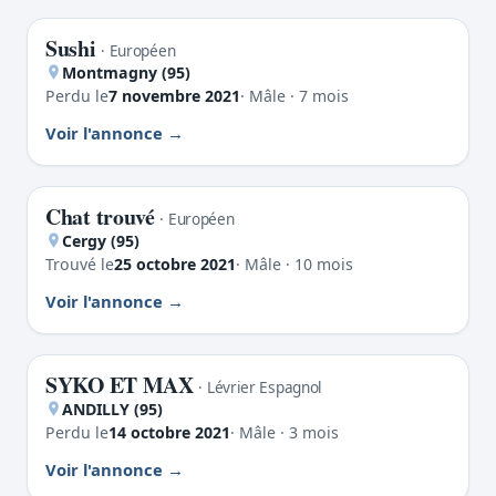
Sushi
PERDU
· Européen
Montmagny (95)
Perdu le
7 novembre 2021
· Mâle · 7 mois
Voir l'annonce
Chat trouvé
TROUVÉ
· Européen
Cergy (95)
Trouvé le
25 octobre 2021
· Mâle · 10 mois
Voir l'annonce
SYKO ET MAX
PERDU
· Lévrier Espagnol
ANDILLY (95)
Perdu le
14 octobre 2021
· Mâle · 3 mois
Voir l'annonce