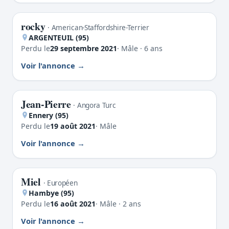
rocky
PERDU
· American-Staffordshire-Terrier
ARGENTEUIL (95)
Perdu le
29 septembre 2021
· Mâle · 6 ans
Voir l'annonce
Jean-Pierre
PERDU
· Angora Turc
Ennery (95)
Perdu le
19 août 2021
· Mâle
Voir l'annonce
Miel
PERDU
· Européen
Hambye (95)
Perdu le
16 août 2021
· Mâle · 2 ans
Voir l'annonce