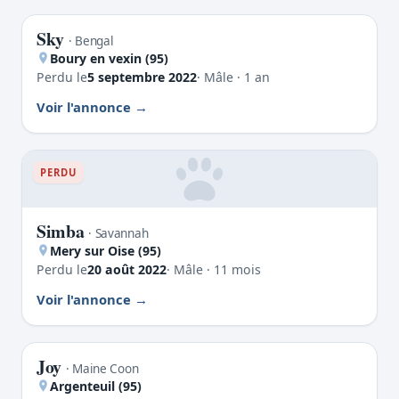
Sky
PERDU
· Bengal
Boury en vexin (95)
Perdu le
5 septembre 2022
· Mâle · 1 an
Voir l'annonce
PERDU
Simba
· Savannah
Mery sur Oise (95)
Perdu le
20 août 2022
· Mâle · 11 mois
Voir l'annonce
Joy
PERDU
· Maine Coon
Argenteuil (95)