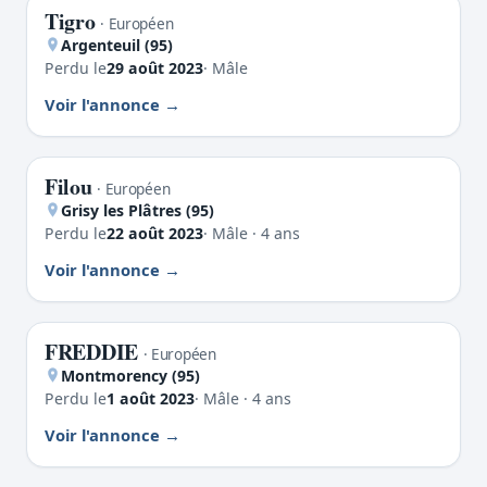
Tigro
PERDU
· Européen
Argenteuil (95)
Perdu le
29 août 2023
· Mâle
Voir l'annonce
Filou
PERDU
· Européen
Grisy les Plâtres (95)
Perdu le
22 août 2023
· Mâle · 4 ans
Voir l'annonce
FREDDIE
PERDU
· Européen
Montmorency (95)
Perdu le
1 août 2023
· Mâle · 4 ans
Voir l'annonce