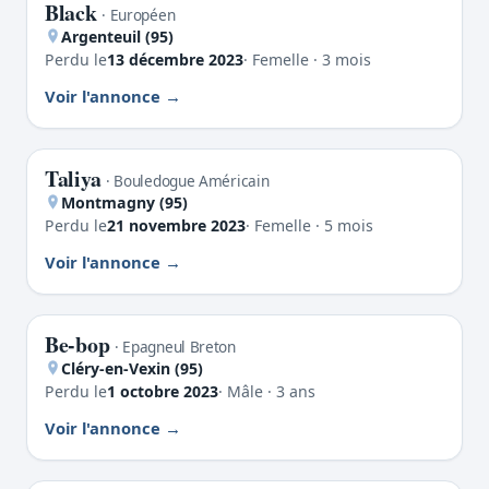
Black
PERDU
· Européen
Argenteuil (95)
Perdu le
13 décembre 2023
· Femelle · 3 mois
Voir l'annonce
Taliya
PERDU
· Bouledogue Américain
Montmagny (95)
Perdu le
21 novembre 2023
· Femelle · 5 mois
Voir l'annonce
Be-bop
PERDU
· Epagneul Breton
Cléry-en-Vexin (95)
Perdu le
1 octobre 2023
· Mâle · 3 ans
Voir l'annonce