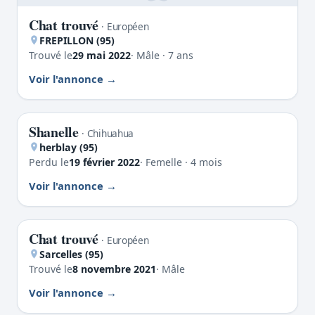
Chat trouvé
· Européen
FREPILLON (95)
Trouvé le
29 mai 2022
· Mâle · 7 ans
Voir l'annonce
Shanelle
PERDU
· Chihuahua
herblay (95)
Perdu le
19 février 2022
· Femelle · 4 mois
Voir l'annonce
Chat trouvé
TROUVÉ
· Européen
Sarcelles (95)
Trouvé le
8 novembre 2021
· Mâle
Voir l'annonce