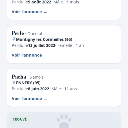
Perdu le
5 août 2022
· Mâle · 5 mois
Voir l'annonce
Perle
PERDU
· Oriental
Montigny les Cormeilles (95)
Perdu le
13 juillet 2022
· Femelle · 1 an
Voir l'annonce
Pacha
PERDU
· Siamois
ENNERY (95)
Perdu le
8 juin 2022
· Mâle · 11 ans
Voir l'annonce
TROUVÉ