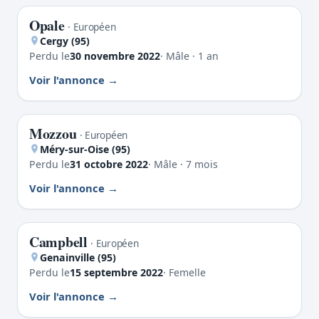
Opale
PERDU
· Européen
Cergy (95)
Perdu le
30 novembre 2022
· Mâle · 1 an
Voir l'annonce
Mozzou
PERDU
· Européen
Méry-sur-Oise (95)
Perdu le
31 octobre 2022
· Mâle · 7 mois
Voir l'annonce
Campbell
PERDU
· Européen
Genainville (95)
Perdu le
15 septembre 2022
· Femelle
Voir l'annonce