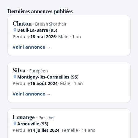
Dernières annonces publiées
Chaton
PERDU
· British Shorthair
Deuil-La-Barre (95)
Perdu le
18 mai 2026
· Mâle · 1 an
Voir l'annonce
Silva
PERDU
· Européen
Montigny-lès-Cormeilles (95)
Perdu le
16 août 2024
· Mâle · 1 an
Voir l'annonce
Louange
PERDU
· Pinscher
Arnouville (95)
Perdu le
14 juillet 2024
· Femelle · 11 ans